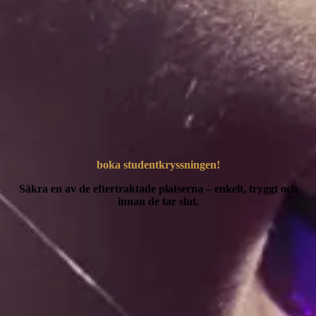
boka studentkryssningen!
Säkra en av de eftertraktade platserna – enkelt, tryggt och
innan de tar slut.